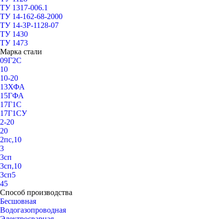
ТУ 1317-006.1
ТУ 14-162-68-2000
ТУ 14-3Р-1128-07
ТУ 1430
ТУ 1473
Марка стали
09Г2С
10
10-20
13ХФА
15ГФА
17Г1С
17Г1СУ
2-20
20
2пс,10
3
3сп
3сп,10
3сп5
45
Способ производства
Бесшовная
Водогазопроводная
Электросварная